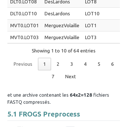
DLT0.LOT08
DesLardons
LOT8
M
DLT0.LOT10
DesLardons
LOT10
M
MVT0.LOT01
MerguezVolaille
LOT1
M
MVT0.LOT03
MerguezVolaille
LOT3
M
Showing 1 to 10 of 64 entries
Previous
1
2
3
4
5
6
7
Next
et une archive contenant les
64x2=128
fichiers
FASTQ compressés.
5.1
FROGS Preprocess