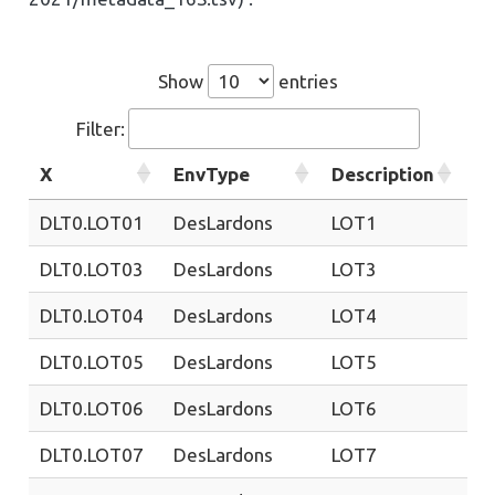
Show
entries
Filter:
X
EnvType
Description
F
DLT0.LOT01
DesLardons
LOT1
M
DLT0.LOT03
DesLardons
LOT3
M
DLT0.LOT04
DesLardons
LOT4
M
DLT0.LOT05
DesLardons
LOT5
M
DLT0.LOT06
DesLardons
LOT6
M
DLT0.LOT07
DesLardons
LOT7
M