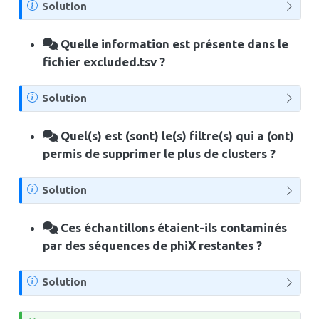
N
Solution
o
t
Quelle information est présente dans le
e
fichier excluded.tsv ?
N
Solution
o
t
Quel(s) est (sont) le(s) filtre(s) qui a (ont)
e
permis de supprimer le plus de clusters ?
N
Solution
o
t
Ces échantillons étaient-ils contaminés
e
par des séquences de phiX restantes ?
N
Solution
o
t