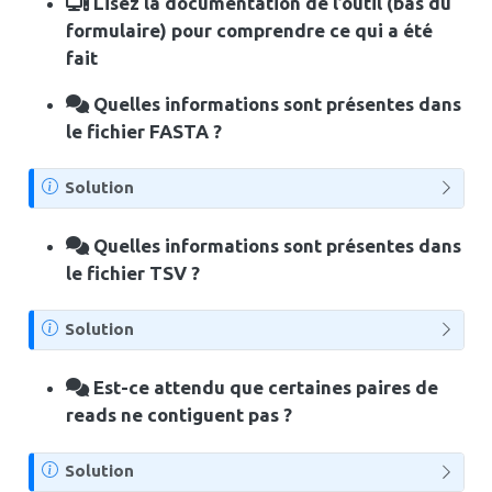
Lisez la documentation de l’outil (bas du
e
formulaire) pour comprendre ce qui a été
fait
Quelles informations sont présentes dans
le fichier FASTA ?
N
Solution
o
t
Quelles informations sont présentes dans
e
le fichier TSV ?
N
Solution
o
t
Est-ce attendu que certaines paires de
e
reads ne contiguent pas ?
N
Solution