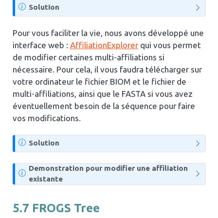
N
Solution
o
t
Pour vous faciliter la vie, nous avons développé une
e
interface web :
AffiliationExplorer
qui vous permet
de modifier certaines multi-affiliations si
nécessaire. Pour cela, il vous faudra télécharger sur
votre ordinateur le fichier BIOM et le fichier de
multi-affiliations, ainsi que le FASTA si vous avez
éventuellement besoin de la séquence pour faire
vos modifications.
N
Solution
o
t
N
Demonstration pour modifier une affiliation
e
o
existante
t
e
5.7
FROGS Tree