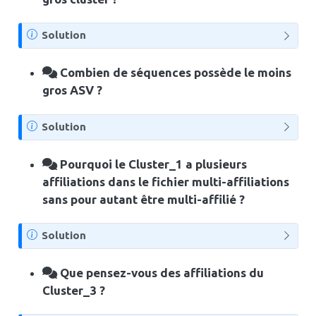
N
Solution
o
t
Combien de séquences possède le moins
e
gros ASV ?
N
Solution
o
t
Pourquoi le Cluster_1 a plusieurs
e
affiliations dans le fichier multi-affiliations
sans pour autant être multi-affilié ?
N
Solution
o
t
Que pensez-vous des affiliations du
e
Cluster_3 ?