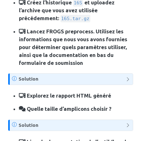
Créez l’historique
et uploadez
16S
l’archive que vous avez utilisée
précédemment:
16S.tar.gz
Lancez FROGS preprocess. Utilisez les
informations que nous vous avons fournies
pour déterminer quels paramètres utiliser,
ainsi que la documentation en bas du
formulaire de soumission
N
Solution
o
t
Explorez le rapport HTML généré
e
Quelle taille d’amplicons choisir ?
N
Solution
o
t