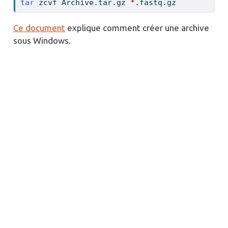
tar
 zcvf Archive.tar.gz 
*
.fastq.gz
Ce document
explique comment créer une archive
sous Windows.