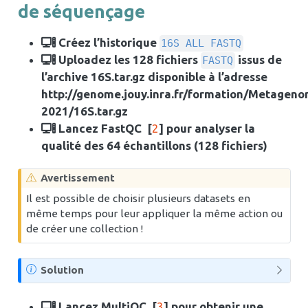
de séquençage
Créez l’historique
16S ALL FASTQ
Uploadez les 128 fichiers
issus de
FASTQ
l’archive 16S.tar.gz disponible à l’adresse
http://genome.jouy.inra.fr/formation/Metageno
2021/16S.tar.gz
Lancez FastQC
[
2
]
pour analyser la
qualité des 64 échantillons (128 fichiers)
Avertissement
Il est possible de choisir plusieurs datasets en
même temps pour leur appliquer la même action ou
de créer une collection !
N
Solution
o
t
Lancez MultiQC
[
3
]
pour obtenir une