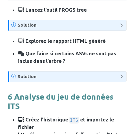
Lancez l’outil FROGS tree
N
Solution
o
t
Explorez le rapport HTML généré
e
Que faire si certains ASVs ne sont pas
inclus dans l’arbre ?
N
Solution
o
t
6
Analyse du jeu de données
e
ITS
Créez l’historique
et importez le
ITS
fichier