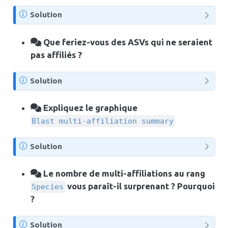
N
Solution
o
t
Que feriez-vous des ASVs qui ne seraient
e
pas affiliés ?
N
Solution
o
t
Expliquez le graphique
e
Blast multi-affiliation summary
N
Solution
o
t
Le nombre de multi-affiliations au rang
e
vous paraît-il surprenant ? Pourquoi
Species
?
N
Solution