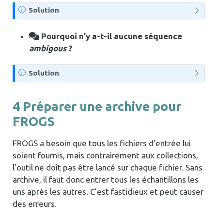
N
Solution
o
t
Pourquoi n’y a-t-il aucune séquence
e
ambigous
?
N
Solution
o
t
4
Préparer une archive pour
e
FROGS
FROGS a besoin que tous les fichiers d’entrée lui
soient fournis, mais contrairement aux collections,
l’outil ne doît pas être lancé sur chaque fichier. Sans
archive, il faut donc entrer tous les échantillons les
uns après les autres. C’est fastidieux et peut causer
des erreurs.