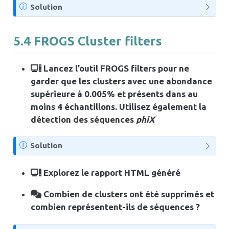
N
Solution
o
t
5.4
FROGS Cluster filters
e
Lancez l’outil FROGS filters pour ne
garder que les clusters avec une abondance
supérieure à 0.005% et présents dans au
moins 4 échantillons. Utilisez également la
détection des séquences
phiX
N
Solution
o
t
Explorez le rapport HTML généré
e
Combien de clusters ont été supprimés et
combien représentent-ils de séquences ?