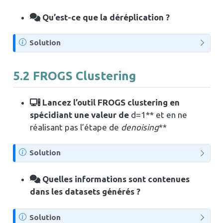
o
t
Qu’est-ce que la déréplication ?
e
N
Solution
o
t
5.2
FROGS Clustering
e
Lancez l’outil FROGS clustering en
spécidiant une valeur de
d=1** et en ne
réalisant pas l’étape de
denoising
**
N
Solution
o
t
Quelles informations sont contenues
e
dans les datasets générés ?
N
Solution