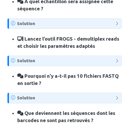
À quel échantillon sera assignée cette
séquence ?
N
Solution
o
t
Lancez l’outil FROGS - demultiplex reads
e
et choisir les paramètres adaptés
N
Solution
o
t
Pourquoi n’y a-t-il pas 10 fichiers FASTQ
e
en sortie ?
N
Solution
o
t
Que deviennent les séquences dont les
e
barcodes ne sont pas retrouvés ?