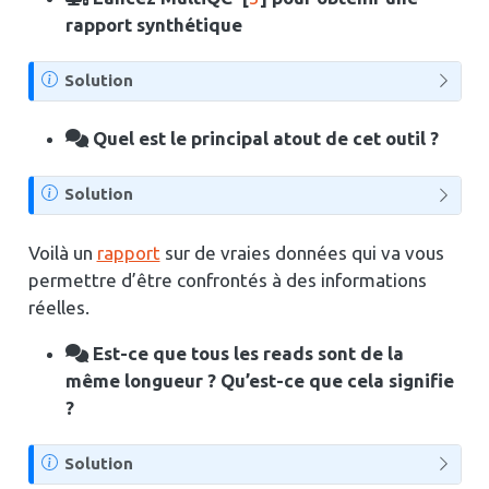
e
rapport synthétique
N
Solution
o
t
Quel est le principal atout de cet outil ?
e
N
Solution
o
t
Voilà un
rapport
sur de vraies données qui va vous
e
permettre d’être confrontés à des informations
réelles.
Est-ce que tous les reads sont de la
même longueur ? Qu’est-ce que cela signifie
?
N
Solution
o