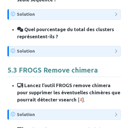
N
Solution
o
t
Quel pourcentage du total des clusters
e
représentent-ils ?
N
Solution
o
t
5.3
FROGS Remove chimera
e
Lancez l’outil FROGS remove chimera
pour supprimer les éventuelles chimères que
pourrait détecter vsearch
[
4
]
.
N
Solution
o
t