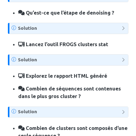
o
t
Qu’est-ce que l’étape de denoising ?
e
N
Solution
o
t
Lancez l’outil FROGS clusters stat
e
N
Solution
o
t
Explorez le rapport HTML généré
e
Combien de séquences sont contenues
dans le plus gros cluster ?
N
Solution
o
t
Combien de clusters sont composés d’une
e
seule séquence ?