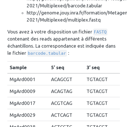
2021/Multiplexed/barcode.tabular
http://genome.jouy.inra.fr/formation/Metage
2021/Multiplexed/multiplex.fastq
Vous avez à votre disposition un fichier
FASTQ
contenant des reads appartenant à différents
échantillons. La correspondance est indiquée dans
le fichier
:
barcode.tabular
Sample
5’ seq
3’ seq
MgArd0001
ACAGCGT
TGTACGT
MgArd0009
ACAGTAG
TGTACGT
MgArd0017
ACGTCAG
TGTACGT
MgArd0029
ACTCAGT
TGTACGT
MgArd0038
ACTCGTC
TGTACGT