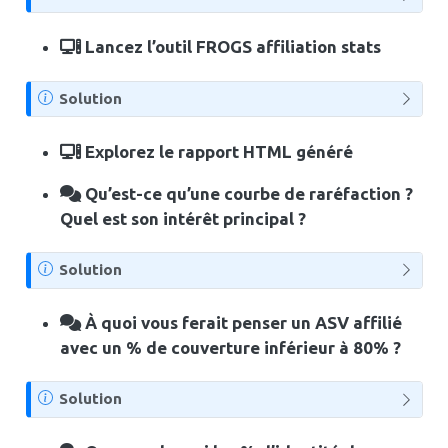
o
t
Lancez l’outil FROGS affiliation stats
e
N
Solution
o
t
Explorez le rapport HTML généré
e
Qu’est-ce qu’une courbe de raréfaction ?
Quel est son intérêt principal ?
N
Solution
o
t
À quoi vous ferait penser un ASV affilié
e
avec un % de couverture inférieur à 80% ?
N
Solution
o
t