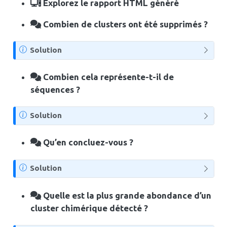
Explorez le rapport HTML généré
e
Combien de clusters ont été supprimés ?
N
Solution
o
t
Combien cela représente-t-il de
e
séquences ?
N
Solution
o
t
Qu’en concluez-vous ?
e
N
Solution
o
t
Quelle est la plus grande abondance d’un
e
cluster chimérique détecté ?