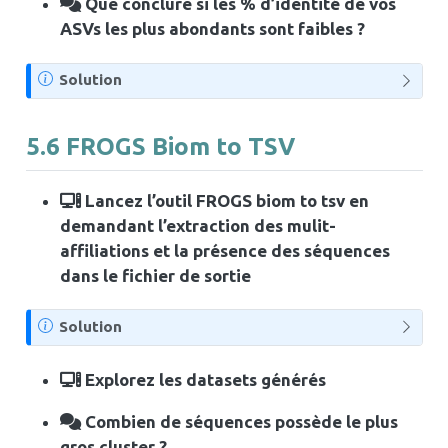
Que conclure si les % d’identité de vos
e
ASVs les plus abondants sont faibles ?
N
Solution
o
t
5.6
FROGS Biom to TSV
e
Lancez l’outil FROGS biom to tsv en
demandant l’extraction des mulit-
affiliations et la présence des séquences
dans le fichier de sortie
N
Solution
o
t
Explorez les datasets générés
e
Combien de séquences possède le plus
gros cluster ?