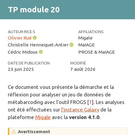
TP module 20
AUTEUR·RICE·S
AFFILIATIONS
Olivier Rué
Migale
Christelle Hennequet-Antier
MaIAGE
Cédric Midoux
PROSE & MaIAGE
DATE DE PUBLICATION
MODIFIÉ
23 juin 2025
7 août 2026
Ce document vous présente la démarche et la
réflexion pour analyser un jeu de données de
métabarcoding avec l’outil FROGS
[
1
]
. Les analyses
ont été effectuées sur
l’instance Galaxy
de la
plateforme
Migale
avec la
version 4.1.0
.
Avertissement