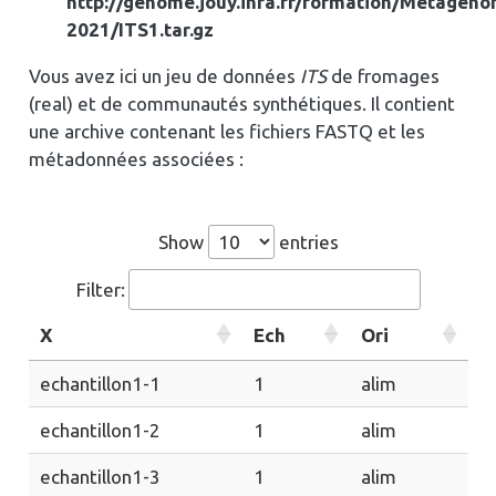
http://genome.jouy.inra.fr/formation/Metageno
2021/ITS1.tar.gz
Vous avez ici un jeu de données
ITS
de fromages
(real) et de communautés synthétiques. Il contient
une archive contenant les fichiers FASTQ et les
métadonnées associées :
Show
entries
Filter:
X
Ech
Ori
echantillon1-1
1
alim
echantillon1-2
1
alim
echantillon1-3
1
alim