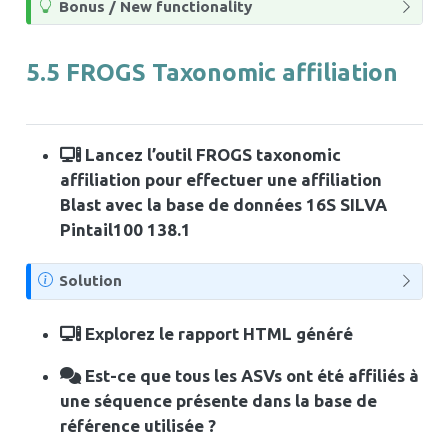
A
Bonus / New functionality
e
s
t
5.5
FROGS Taxonomic affiliation
u
c
e
Lancez l’outil FROGS taxonomic
affiliation pour effectuer une affiliation
Blast avec la base de données 16S SILVA
Pintail100 138.1
N
Solution
o
t
Explorez le rapport HTML généré
e
Est-ce que tous les ASVs ont été affiliés à
une séquence présente dans la base de
référence utilisée ?