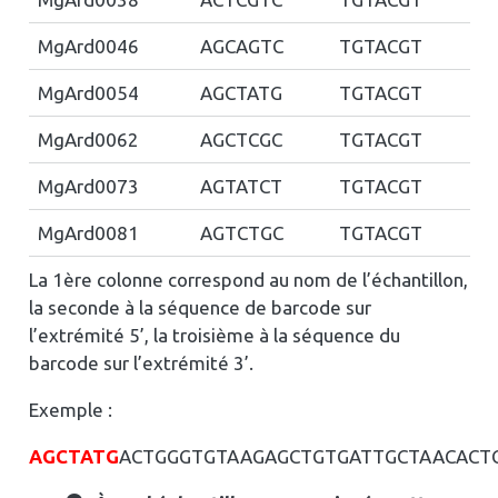
MgArd0046
AGCAGTC
TGTACGT
MgArd0054
AGCTATG
TGTACGT
MgArd0062
AGCTCGC
TGTACGT
MgArd0073
AGTATCT
TGTACGT
MgArd0081
AGTCTGC
TGTACGT
La 1ère colonne correspond au nom de l’échantillon,
la seconde à la séquence de barcode sur
l’extrémité 5’, la troisième à la séquence du
barcode sur l’extrémité 3’.
Exemple :
AGCTATG
ACTGGGTGTAAGAGCTGTGATTGCTAACACT