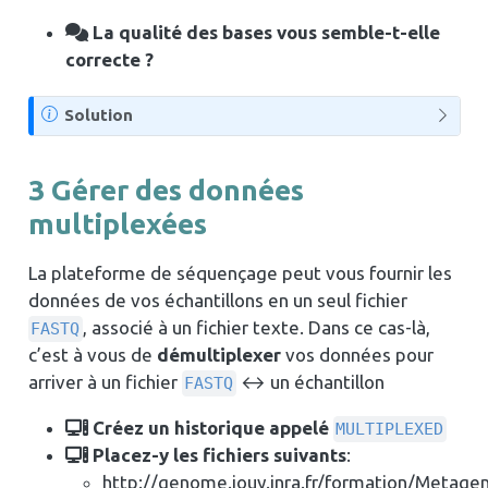
t
La qualité des bases vous semble-t-elle
e
correcte ?
N
Solution
o
t
3
Gérer des données
e
multiplexées
La plateforme de séquençage peut vous fournir les
données de vos échantillons en un seul fichier
, associé à un fichier texte. Dans ce cas-là,
FASTQ
c’est à vous de
démultiplexer
vos données pour
arriver à un fichier
↔︎ un échantillon
FASTQ
Créez un historique appelé
MULTIPLEXED
Placez-y les fichiers suivants
:
http://genome.jouy.inra.fr/formation/Metage