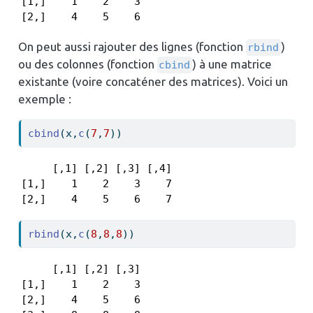
[1,]    1    2    3

[2,]    4    5    6
On peut aussi rajouter des lignes (fonction
)
rbind
ou des colonnes (fonction
) à une matrice
cbind
existante (voire concaténer des matrices). Voici un
exemple :
cbind
(x,
c
(
7
,
7
))
     [,1] [,2] [,3] [,4]

[1,]    1    2    3    7

[2,]    4    5    6    7
rbind
(x,
c
(
8
,
8
,
8
))
     [,1] [,2] [,3]

[1,]    1    2    3

[2,]    4    5    6
