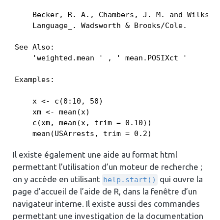
    Becker, R. A., Chambers, J. M. and Wilks, A
    Language_. Wadsworth & Brooks/Cole.

See Also:

    'weighted.mean ' , ' mean.POSIXct '

Examples:

    x <- c(0:10, 50)

    xm <- mean(x)

    c(xm, mean(x, trim = 0.10))

    mean(USArrests, trim = 0.2)
Il existe également une aide au format html
permettant l’utilisation d’un moteur de recherche ;
on y accède en utilisant
qui ouvre la
help.start()
page d’accueil de l’aide de R, dans la fenêtre d’un
navigateur interne. Il existe aussi des commandes
permettant une investigation de la documentation