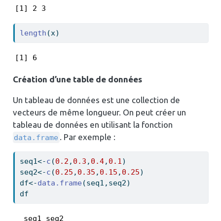
[1] 2 3
length
(x)
[1] 6
Création d’une table de données
Un tableau de données est une collection de
vecteurs de même longueur. On peut créer un
tableau de données en utilisant la fonction
. Par exemple :
data.frame
seq1
<-
c
(
0.2
,
0.3
,
0.4
,
0.1
)
seq2
<-
c
(
0.25
,
0.35
,
0.15
,
0.25
)
df
<-
data.frame
(seq1,seq2)
df
  seq1 seq2
