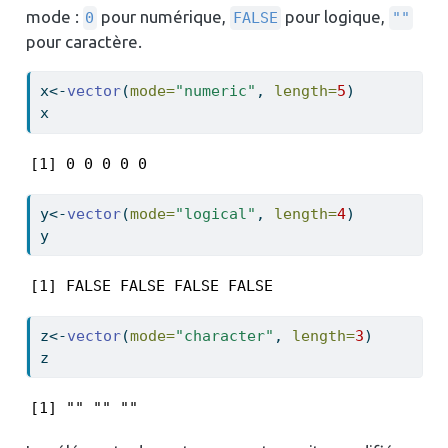
mode :
pour numérique,
pour logique,
0
FALSE
""
pour caractère.
x
<-
vector
(
mode=
"numeric"
, 
length=
5
)
x
[1] 0 0 0 0 0
y
<-
vector
(
mode=
"logical"
, 
length=
4
)
y
[1] FALSE FALSE FALSE FALSE
z
<-
vector
(
mode=
"character"
, 
length=
3
)
z
[1] "" "" ""