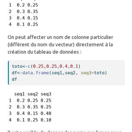
1  0.2 0.25

2  0.3 0.35

3  0.4 0.15

4  0.1 0.25
On peut affecter un nom de colonne particulier
(différent du nom du vecteur) directement à la
création du tableau de données :
toto
<-
c
(
0.25
,
0.25
,
0.4
,
0.1
)
df
<-
data.frame
(seq1,seq2, 
seq3=
toto)
df
  seq1 seq2 seq3

1  0.2 0.25 0.25

2  0.3 0.35 0.25

3  0.4 0.15 0.40

4  0.1 0.25 0.10