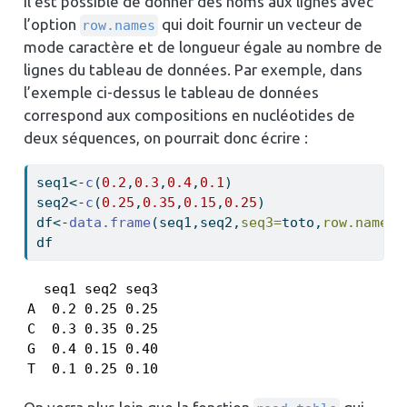
Il est possible de donner des noms aux lignes avec
l’option
qui doit fournir un vecteur de
row.names
mode caractère et de longueur égale au nombre de
lignes du tableau de données. Par exemple, dans
l’exemple ci-dessus le tableau de données
correspond aux compositions en nucléotides de
deux séquences, on pourrait donc écrire :
seq1
<-
c
(
0.2
,
0.3
,
0.4
,
0.1
)
seq2
<-
c
(
0.25
,
0.35
,
0.15
,
0.25
)
df
<-
data.frame
(seq1,seq2,
seq3=
toto,
row.names=
df
  seq1 seq2 seq3

A  0.2 0.25 0.25

C  0.3 0.35 0.25

G  0.4 0.15 0.40

T  0.1 0.25 0.10