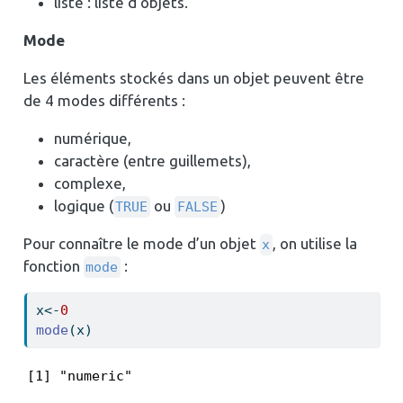
liste : liste d’objets.
Mode
Les éléments stockés dans un objet peuvent être
de 4 modes différents :
numérique,
caractère (entre guillemets),
complexe,
logique (
ou
)
TRUE
FALSE
Pour connaître le mode d’un objet
, on utilise la
x
fonction
:
mode
x
<-
0
mode
(x)
[1] "numeric"