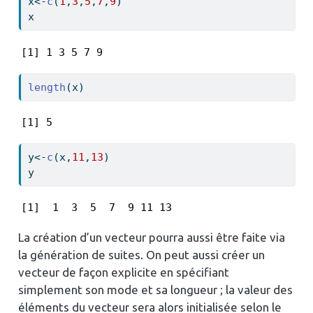
x
<-
c
(
1
,
3
,
5
,
7
,
9
)
x
[1] 1 3 5 7 9
length
(x)
[1] 5
y
<-
c
(x,
11
,
13
)
y
[1]  1  3  5  7  9 11 13
La création d’un vecteur pourra aussi être faite via
la génération de suites. On peut aussi créer un
vecteur de façon explicite en spécifiant
simplement son mode et sa longueur ; la valeur des
éléments du vecteur sera alors initialisée selon le