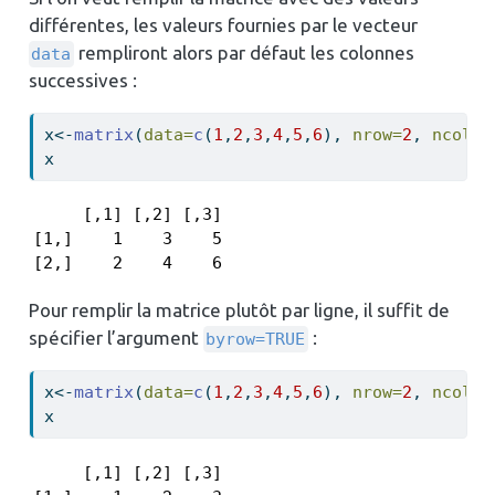
différentes, les valeurs fournies par le vecteur
rempliront alors par défaut les colonnes
data
successives :
x
<-
matrix
(
data=
c
(
1
,
2
,
3
,
4
,
5
,
6
), 
nrow=
2
, 
ncol=
3
x
     [,1] [,2] [,3]

[1,]    1    3    5

[2,]    2    4    6
Pour remplir la matrice plutôt par ligne, il suffit de
spécifier l’argument
:
byrow=TRUE
x
<-
matrix
(
data=
c
(
1
,
2
,
3
,
4
,
5
,
6
), 
nrow=
2
, 
ncol=
3
x
     [,1] [,2] [,3]
