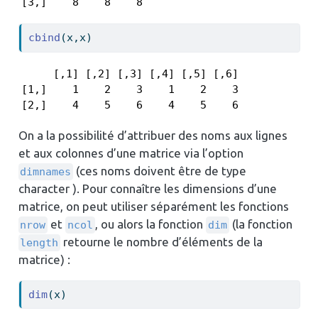
[3,]    8    8    8
cbind
(x,x)
     [,1] [,2] [,3] [,4] [,5] [,6]

[1,]    1    2    3    1    2    3

[2,]    4    5    6    4    5    6
On a la possibilité d’attribuer des noms aux lignes
et aux colonnes d’une matrice via l’option
(ces noms doivent être de type
dimnames
character ). Pour connaître les dimensions d’une
matrice, on peut utiliser séparément les fonctions
et
, ou alors la fonction
(la fonction
nrow
ncol
dim
retourne le nombre d’éléments de la
length
matrice) :
dim
(x)