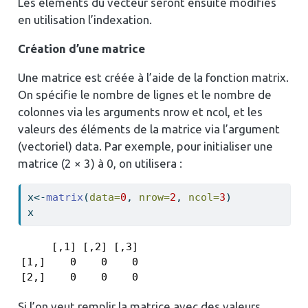
Les éléments du vecteur seront ensuite modifiés
en utilisation l’indexation.
Création d’une matrice
Une matrice est créée à l’aide de la fonction matrix.
On spécifie le nombre de lignes et le nombre de
colonnes via les arguments nrow et ncol, et les
valeurs des éléments de la matrice via l’argument
(vectoriel) data. Par exemple, pour initialiser une
matrice (2 × 3) à 0, on utilisera :
x
<-
matrix
(
data=
0
, 
nrow=
2
, 
ncol=
3
)
x
     [,1] [,2] [,3]

[1,]    0    0    0

[2,]    0    0    0
Si l’on veut remplir la matrice avec des valeurs