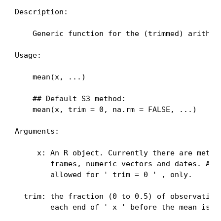
Description:

    Generic function for the (trimmed) arithmet
Usage:

    mean(x, ...)

    ## Default S3 method:

    mean(x, trim = 0, na.rm = FALSE, ...)

Arguments:

     x: An R object. Currently there are method
        frames, numeric vectors and dates. A co
        allowed for ' trim = 0 ' , only.

  trim: the fraction (0 to 0.5) of observations
        each end of ' x ' before the mean is co