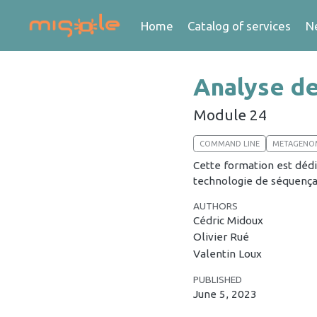
Home
Catalog of services
N
Analyse d
Module 24
COMMAND LINE
METAGENO
Cette formation est déd
technologie de séquença
AUTHORS
Cédric Midoux
Olivier Rué
Valentin Loux
PUBLISHED
June 5, 2023