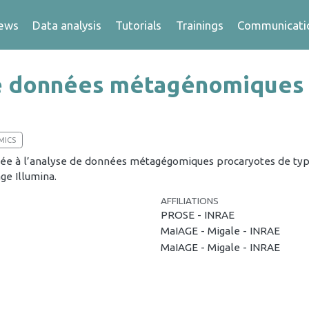
ews
Data analysis
Tutorials
Trainings
Communicati
e données métagénomiques
MICS
iée à l’analyse de données métagégomiques procaryotes de type
ge Illumina.
AFFILIATIONS
PROSE - INRAE
MaIAGE - Migale - INRAE
MaIAGE - Migale - INRAE